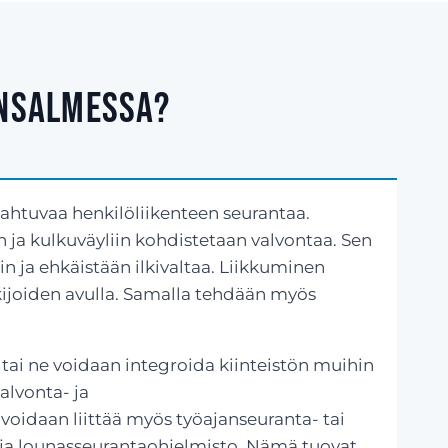
ensalmessa?
pahtuvaa henkilöliikenteen seurantaa.
in ja kulkuväyliin kohdistetaan valvontaa. Sen
in ja ehkäistään ilkivaltaa. Liikkuminen
ukijoiden avulla. Samalla tehdään myös
 tai ne voidaan integroida kiinteistön muihin
alvonta- ja
voidaan liittää myös työajanseuranta- tai
ja lounasseurantaohjelmisto. Nämä tuovat