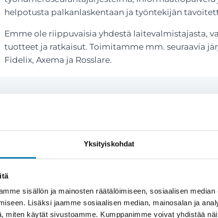
helpotusta palkanlaskentaan ja työntekijän tavoitet
Emme ole riippuvaisia yhdestä laitevalmistajasta, 
tuotteet ja ratkaisut. Toimitamme mm. seuraavia jä
Fidelix, Axema ja Rosslare.
Yksityiskohdat
naisvaltaista ymmärrystä
itä
mme sisällön ja mainosten räätälöimiseen, sosiaalisen median
iseen. Lisäksi jaamme sosiaalisen median, mainosalan ja analy
konaisvaltaista suunnittelua, ei pelkkää
, miten käytät sivustoamme. Kumppanimme voivat yhdistää näitä t