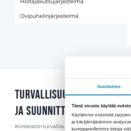
Hoitajakutsujärjestelmä
Ovipuhelinjärjestelmä
Suostumus
Turvallisuus vaatii koko
Tämä sivusto käyttää eväste
ja suunnittelua
Käytämme evästeitä tarjoama
ja kävijämäärämme analysoim
Kiinteistön turvallisuuden takaaminen vaatii ko
kumppaneillemme tietoja siitä