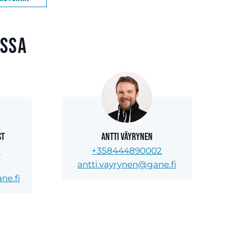
essa
st
Antti Väyrynen
8
+358444890002
antti.vayrynen@gane.fi
ne.fi