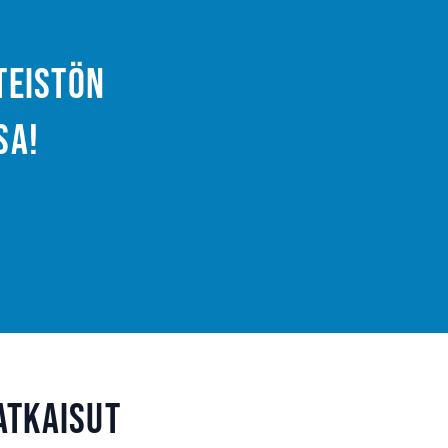
nteistön
sa!
atkaisut