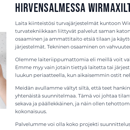
Hirvensalmessa Wirmaxil
Laita kiinteistösi turvajärjestelmät kuntoon Wir
turvatekniikkaan liittyvät palvelut saman katon
osaaminen ja ammattitaito etsiä tilaan ja käyttö
järjestelmät. Tekninen osaaminen on vahvuu
Olemme laiteriippumattomia eli meillä voit vali
Emme myy vain jotain tiettyä laitetta tai järje
luukun periaatteella, kun aikaisemmin ostit nelj
Meidän avullamme vältyt siltä, että teet hankin
yhtenäistä suunnitelmaa. Tämä voi johtaa tilant
sekava ja päällekkäinen, ja näin ollen tehotto
kokonaisuus.
Palvelumme voi olla koko projekti suunnittelus