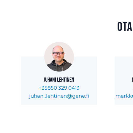
Ota
Juhani Lehtinen
+35850 329 0413
juhani.lehtinen@gane.fi
markku