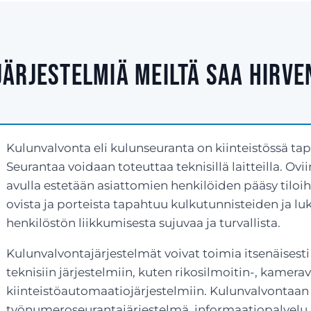
järjestelmiä meiltä saa Hirv
Kulunvalvonta eli kulunseuranta on kiinteistössä ta
Seurantaa voidaan toteuttaa teknisillä laitteilla. Ovi
avulla estetään asiattomien henkilöiden pääsy tiloih
ovista ja porteista tapahtuu kulkutunnisteiden ja l
henkilöstön liikkumisesta sujuvaa ja turvallista.
Kulunvalvontajärjestelmät voivat toimia itsenäisesti
teknisiin järjestelmiin, kuten rikosilmoitin-, kamerav
kiinteistöautomaatiojärjestelmiin. Kulunvalvontaan 
työnumeroseurantajärjestelmä, informaatiopalvelu 