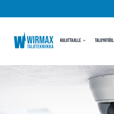
Kuluttajille
Taloyhtiöil