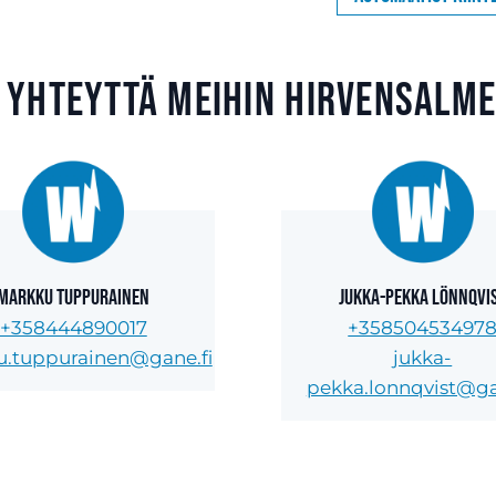
 yhteyttä meihin Hirvensalm
Markku Tuppurainen
Jukka-Pekka Lönnqvi
+358444890017
+35850453497
.tuppurainen@gane.fi
jukka-
pekka.lonnqvist@ga