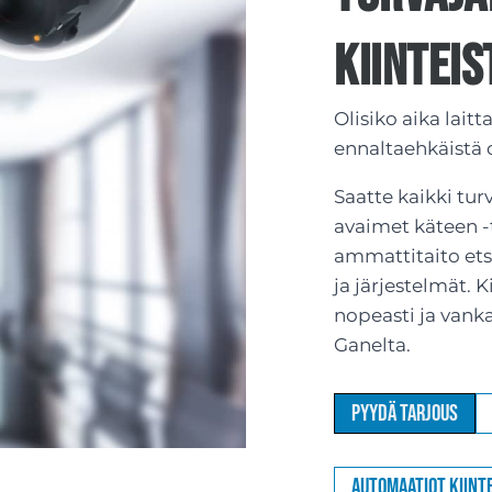
kiinteis
Olisiko aika lait
ennaltaehkäistä
Saatte kaikki tur
avaimet käteen -
ammattitaito etsiä
ja järjestelmät. 
nopeasti ja vank
Ganelta.
Pyydä tarjous
Automaatiot kiinte