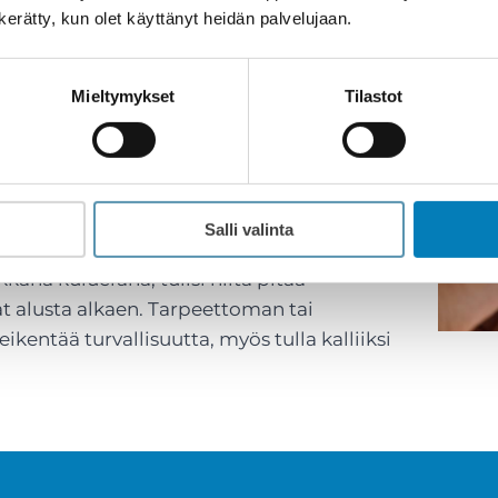
n kerätty, kun olet käyttänyt heidän palvelujaan.
öön ilman ymmärrystä kokonaistarpeesta.
 väärää kohtaa tai kuvasta ei erotu
Mieltymykset
Tilastot
e automaattisesti turvallisuuden tae.
 turvallisuusalan ammattilainen,
laus. Ammattilainen osaa kysyä ja kartoittaa
Salli valinta
kkänä kulueränä, tulisi niitä pitää
nat alusta alkaen. Tarpeettoman tai
ikentää turvallisuutta, myös tulla kalliiksi