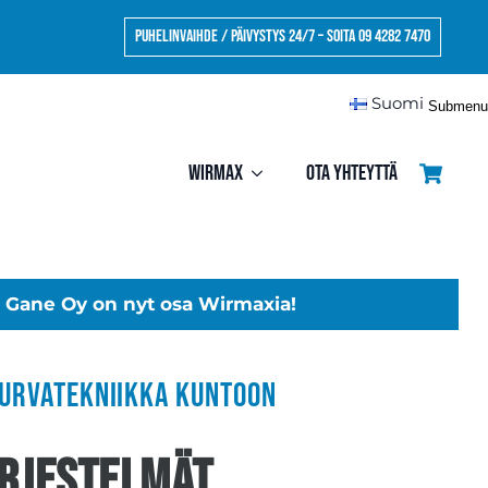
Puhelinvaihde / Päivystys 24/7 – Soita 09 4282 7470
Suomi
Submenu
Wirmax
Ota yhteyttä
Gane Oy on nyt osa Wirmaxia!
turvatekniikka kuntoon
rjestelmät