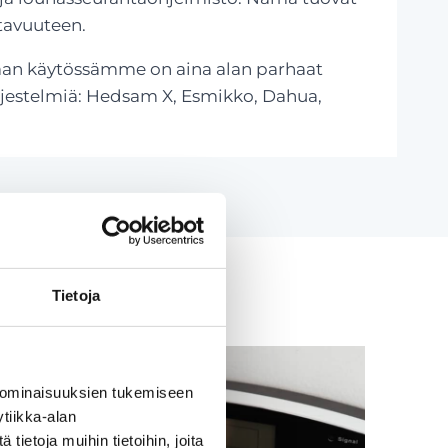
tavuuteen.
vaan käytössämme on aina alan parhaat
rjestelmiä: Hedsam X, Esmikko, Dahua,
Tietoja
 ominaisuuksien tukemiseen
tiikka-alan
ietoja muihin tietoihin, joita