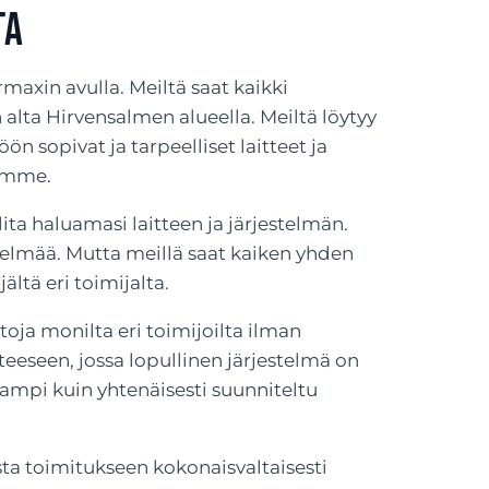
ta
maxin avulla. Meiltä saat kaikki
 alta Hirvensalmen alueella. Meiltä löytyy
ön sopivat ja tarpeelliset laitteet ja
temme.
ta haluamasi laitteen ja järjestelmän.
stelmää. Mutta meillä saat kaiken yhden
ältä eri toimijalta.
toja monilta eri toimijoilta ilman
eeseen, jossa lopullinen järjestelmä on
mampi kuin yhtenäisesti suunniteltu
ta toimitukseen kokonaisvaltaisesti