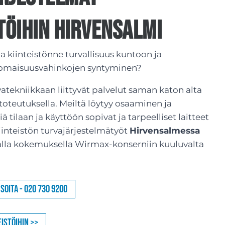
töihin Hirvensalmi
taa kiinteistönne turvallisuus kuntoon ja
 omaisuusvahinkojen syntyminen?
vatekniikkaan liittyvät palvelut saman katon alta
toteutuksella. Meiltä löytyy osaaminen ja
 tilaan ja käyttöön sopivat ja tarpeelliset laitteet
Kiinteistön turvajärjestelmätyöt
Hirvensalmessa
alla kokemuksella Wirmax-konserniin kuuluvalta
Soita - 020 730 9200
istöihin >>