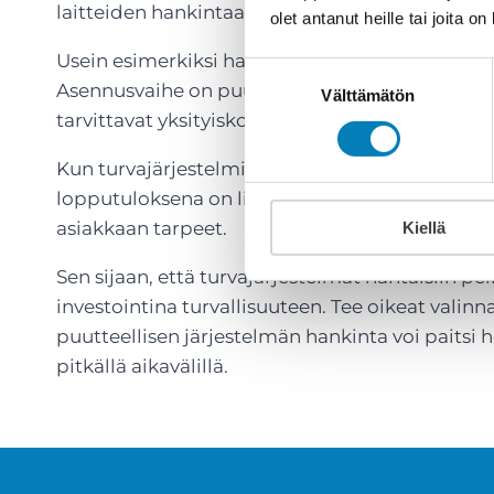
laitteiden hankintaa sieltä sun täältä.
olet antanut heille tai joita o
Usein esimerkiksi hankitaan kamerat kiinteist
Suostumuksen
Asennusvaihe on puutteellinen, jolloin kuvataan
Välttämätön
valinta
tarvittavat yksityiskohdat. Pelkkä kamera ei ol
Kun turvajärjestelmiä ei suunnittele ja toteuta
lopputuloksena on liian usein pelkkä rahan tuh
asiakkaan tarpeet.
Kiellä
Sen sijaan, että turvajärjestelmät nähtäisiin pel
investointina turvallisuuteen. Tee oikeat valin
puutteellisen järjestelmän hankinta voi paitsi he
pitkällä aikavälillä.