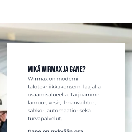
Mikä Wirmax ja Gane?
Wirmax on moderni
talotekniikkakonserni laajalla
osaamisalueella. Tarjoamme
lämpö-, vesi-, ilmanvaihto-,
sähkö-, automaatio- sekä
turvapalvelut.
Gane on nykyään osa