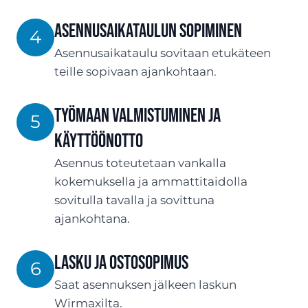
ASENNUSaikataulun sopiminen
4
Asennusaikataulu sovitaan etukäteen
teille sopivaan ajankohtaan.
Työmaan valmistuminen ja
5
käyttöönotto
Asennus toteutetaan vankalla
kokemuksella ja ammattitaidolla
sovitulla tavalla ja sovittuna
ajankohtana.
Lasku ja ostosopimus
6
Saat asennuksen jälkeen laskun
Wirmaxilta.