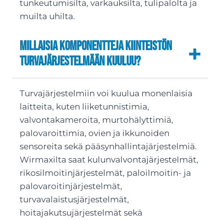
tunkeutumisilta, varkauksilta, tulipalolta ja
muilta uhilta.
Millaisia komponentteja kiinteistön
turvajärjestelmään kuuluu?
Turvajärjestelmiin voi kuulua monenlaisia
laitteita, kuten liiketunnistimia,
valvontakameroita, murtohälyttimiä,
palovaroittimia, ovien ja ikkunoiden
sensoreita sekä pääsynhallintajärjestelmiä.
Wirmaxilta saat kulunvalvontajärjestelmät,
rikosilmoitinjärjestelmät, paloilmoitin- ja
palovaroitinjärjestelmät,
turvavalaistusjärjestelmät,
hoitajakutsujärjestelmät sekä