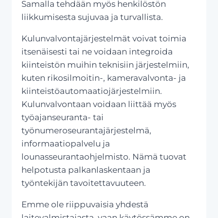
Samalla tehdään myös henkilöstön
liikkumisesta sujuvaa ja turvallista.
Kulunvalvontajärjestelmät voivat toimia
itsenäisesti tai ne voidaan integroida
kiinteistön muihin teknisiin järjestelmiin,
kuten rikosilmoitin-, kameravalvonta- ja
kiinteistöautomaatiojärjestelmiin.
Kulunvalvontaan voidaan liittää myös
työajanseuranta- tai
työnumeroseurantajärjestelmä,
informaatiopalvelu ja
lounasseurantaohjelmisto. Nämä tuovat
helpotusta palkanlaskentaan ja
työntekijän tavoitettavuuteen.
Emme ole riippuvaisia yhdestä
laitevalmistajasta, vaan käytössämme on