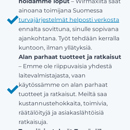
hoidamme loput
– Wirmaxilta saat
ainoana toimijana Suomessa
turvajärjestelmät helposti verkosta
ennalta sovittuna, sinulle sopivana
ajankohtana. Työt tehdään kerralla
kuntoon, ilman yllätyksiä.
Alan parhaat tuotteet ja ratkaisut
– Emme ole riippuvaisia yhdestä
laitevalmistajasta, vaan
käytössämme on alan parhaat
tuotteet ja ratkaisut. Meiltä saa
kustannustehokkaita, toimivia,
räätälöityjä ja asiakaslähtöisiä
ratkaisuja.