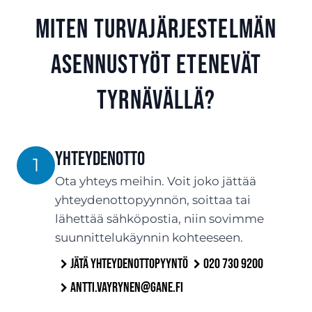
Miten turvajärjestelmän
asennustyöt etenevät
Tyrnävällä?
Yhteydenotto
1
Ota yhteys meihin. Voit joko jättää
yhteydenottopyynnön, soittaa tai
lähettää sähköpostia, niin sovimme
suunnittelukäynnin kohteeseen.
Jätä yhteydenottopyyntö
020 730 9200
antti.vayrynen@gane.fi