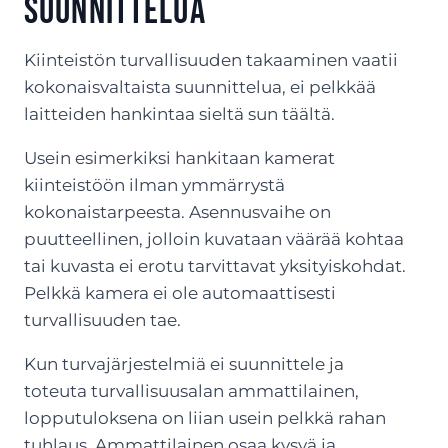
suunnittelua
Kiinteistön turvallisuuden takaaminen vaatii
kokonaisvaltaista suunnittelua, ei pelkkää
laitteiden hankintaa sieltä sun täältä.
Usein esimerkiksi hankitaan kamerat
kiinteistöön ilman ymmärrystä
kokonaistarpeesta. Asennusvaihe on
puutteellinen, jolloin kuvataan väärää kohtaa
tai kuvasta ei erotu tarvittavat yksityiskohdat.
Pelkkä kamera ei ole automaattisesti
turvallisuuden tae.
Kun turvajärjestelmiä ei suunnittele ja
toteuta turvallisuusalan ammattilainen,
lopputuloksena on liian usein pelkkä rahan
tuhlaus. Ammattilainen osaa kysyä ja