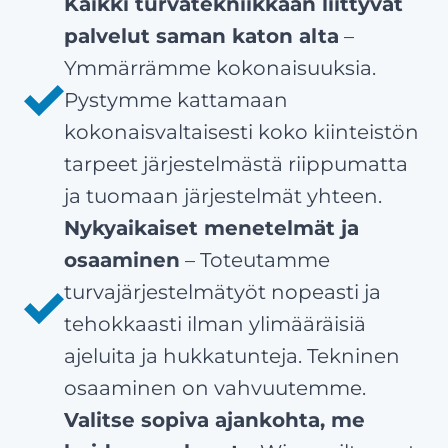
Kaikki turvatekniikkaan liittyvät
palvelut saman katon alta
–
Ymmärrämme kokonaisuuksia.
Pystymme kattamaan
kokonaisvaltaisesti koko kiinteistön
tarpeet järjestelmästä riippumatta
ja tuomaan järjestelmät yhteen.
Nykyaikaiset menetelmät ja
osaaminen
– Toteutamme
turvajärjestelmätyöt nopeasti ja
tehokkaasti ilman ylimääräisiä
ajeluita ja hukkatunteja. Tekninen
osaaminen on vahvuutemme.
Valitse sopiva ajankohta, me