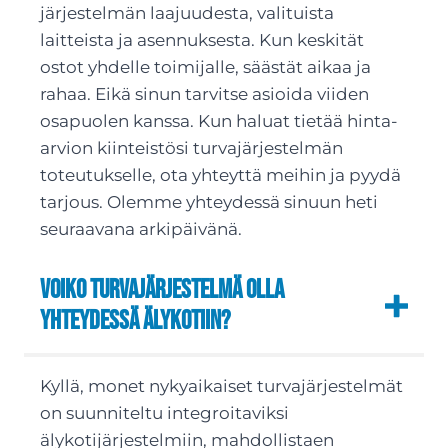
järjestelmän laajuudesta, valituista
laitteista ja asennuksesta. Kun keskität
ostot yhdelle toimijalle, säästät aikaa ja
rahaa. Eikä sinun tarvitse asioida viiden
osapuolen kanssa. Kun haluat tietää hinta-
arvion kiinteistösi turvajärjestelmän
toteutukselle, ota yhteyttä meihin ja pyydä
tarjous. Olemme yhteydessä sinuun heti
seuraavana arkipäivänä.
Voiko turvajärjestelmä olla
yhteydessä älykotiin?
Kyllä, monet nykyaikaiset turvajärjestelmät
on suunniteltu integroitaviksi
älykotijärjestelmiin, mahdollistaen