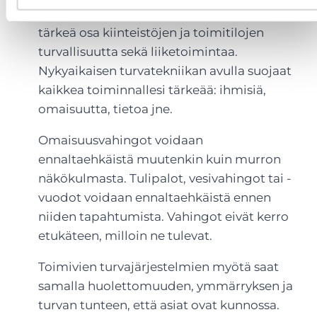
Erilaiset turvatekniikan järjestelmät ovat
tärkeä osa kiinteistöjen ja toimitilojen
turvallisuutta sekä liiketoimintaa.
Nykyaikaisen turvatekniikan avulla suojaat
kaikkea toiminnallesi tärkeää: ihmisiä,
omaisuutta, tietoa jne.
Omaisuusvahingot voidaan
ennaltaehkäistä muutenkin kuin murron
näkökulmasta. Tulipalot, vesivahingot tai -
vuodot voidaan ennaltaehkäistä ennen
niiden tapahtumista. Vahingot eivät kerro
etukäteen, milloin ne tulevat.
Toimivien turvajärjestelmien myötä saat
samalla huolettomuuden, ymmärryksen ja
turvan tunteen, että asiat ovat kunnossa.