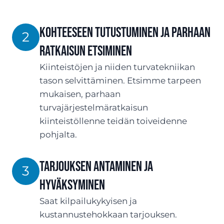
Kohteeseen tutustuminen ja parhaan
2
ratkaisun etsiminen
Kiinteistöjen ja niiden turvatekniikan
tason selvittäminen. Etsimme tarpeen
mukaisen, parhaan
turvajärjestelmäratkaisun
kiinteistöllenne teidän toiveidenne
pohjalta.
TARJOUksen antaminen ja
3
hyväksyminen
Saat kilpailukykyisen ja
kustannustehokkaan tarjouksen.