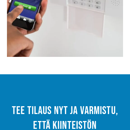
Tee tilaus nyt ja varmistu,
että kiinteistön