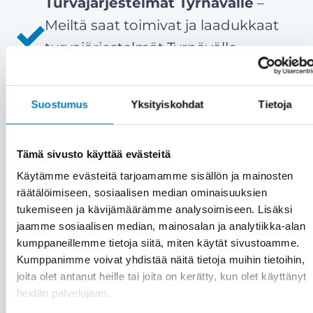
Turvajärjestelmät Tyrnävälle
–
Meiltä saat toimivat ja laadukkaat
turvajärjestelmät Tyrnävälle
nopeasti ja ammattitaidolla.
Tyytyväiset asiakkaat ovat meille
Suostumus
Yksityiskohdat
Tietoja
kaikki kaikessa
– Meille asiakas on
aina etusijalla. Emme myy väkisin,
Tämä sivusto käyttää evästeitä
vaan vain aitoon tarpeeseen.
Käytämme evästeitä tarjoamamme sisällön ja mainosten
Asiakastyytyväisyytemme on yli 90
räätälöimiseen, sosiaalisen median ominaisuuksien
%.
tukemiseen ja kävijämäärämme analysoimiseen. Lisäksi
Kattavat palvelut saman katon
jaamme sosiaalisen median, mainosalan ja analytiikka-alan
kumppaneillemme tietoja siitä, miten käytät sivustoamme.
alta
– Kiinteistön turvajärjestelmien
Kumppanimme voivat yhdistää näitä tietoja muihin tietoihin,
lisäksi saat meiltä kätevästi saman
joita olet antanut heille tai joita on kerätty, kun olet käyttänyt
katon alta muutkin huolto- ja
heidän palvelujaan.