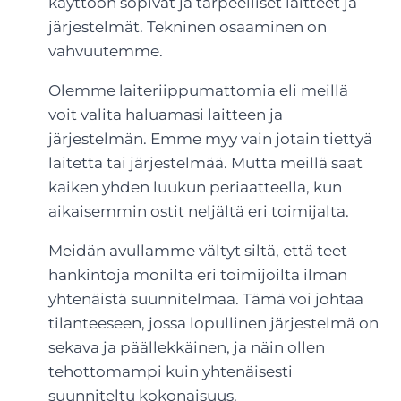
käyttöön sopivat ja tarpeelliset laitteet ja
järjestelmät. Tekninen osaaminen on
vahvuutemme.
Olemme laiteriippumattomia eli meillä
voit valita haluamasi laitteen ja
järjestelmän. Emme myy vain jotain tiettyä
laitetta tai järjestelmää. Mutta meillä saat
kaiken yhden luukun periaatteella, kun
aikaisemmin ostit neljältä eri toimijalta.
Meidän avullamme vältyt siltä, että teet
hankintoja monilta eri toimijoilta ilman
yhtenäistä suunnitelmaa. Tämä voi johtaa
tilanteeseen, jossa lopullinen järjestelmä on
sekava ja päällekkäinen, ja näin ollen
tehottomampi kuin yhtenäisesti
suunniteltu kokonaisuus.