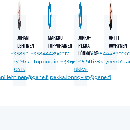
Juhani
Markku
Jukka-
Antti
Lehtinen
Tuppurainen
Pekka
Väyrynen
Lönnqvist
+35850
+358444890017
+35844489000
markku.tuppurainen@gane.fi
329
+358504534978
antti.vayrynen@gan
0413
jukka-
ani.lehtinen@gane.fi
pekka.lonnqvist@gane.fi