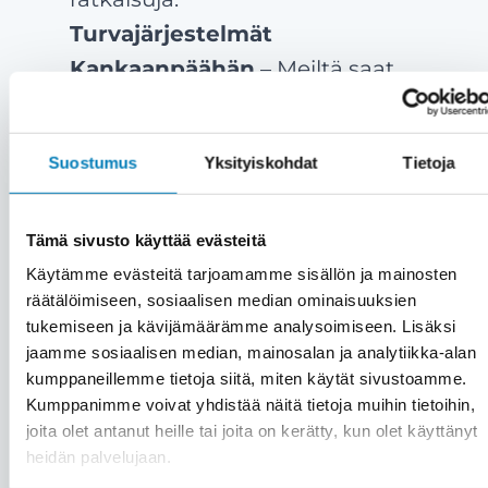
Turvajärjestelmät
Kankaanpäähän
– Meiltä saat
toimivat ja laadukkaat
turvajärjestelmät Kankaanpäähän
Suostumus
Yksityiskohdat
Tietoja
nopeasti ja ammattitaidolla.
Tyytyväiset asiakkaat ovat meille
kaikki kaikessa
– Meille asiakas on
Tämä sivusto käyttää evästeitä
Käytämme evästeitä tarjoamamme sisällön ja mainosten
aina etusijalla. Emme myy väkisin,
räätälöimiseen, sosiaalisen median ominaisuuksien
vaan vain aitoon tarpeeseen.
tukemiseen ja kävijämäärämme analysoimiseen. Lisäksi
Asiakastyytyväisyytemme on yli 90
jaamme sosiaalisen median, mainosalan ja analytiikka-alan
kumppaneillemme tietoja siitä, miten käytät sivustoamme.
%.
Kumppanimme voivat yhdistää näitä tietoja muihin tietoihin,
Kattavat palvelut saman katon
joita olet antanut heille tai joita on kerätty, kun olet käyttänyt
alta
– Kiinteistön turvajärjestelmien
heidän palvelujaan.
lisäksi saat meiltä kätevästi saman