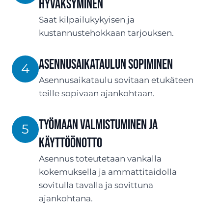
hyväksyminen
Saat kilpailukykyisen ja
kustannustehokkaan tarjouksen.
ASENNUSaikataulun sopiminen
4
Asennusaikataulu sovitaan etukäteen
teille sopivaan ajankohtaan.
Työmaan valmistuminen ja
5
käyttöönotto
Asennus toteutetaan vankalla
kokemuksella ja ammattitaidolla
sovitulla tavalla ja sovittuna
ajankohtana.