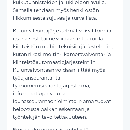
kulkutunnisteiden ja lukijoiden avulla.
Samalla tehdään myös henkilöstön
liikkumisesta sujuvaa ja turvallista.
Kulunvalvontajärjestelmät voivat toimia
itsenäisesti tai ne voidaan integroida
kiinteistön muihin teknisiin järjestelmiin,
kuten rikosilmoitin-, kameravalvonta- ja
kiinteistöautomaatiojärjestelmiin.
Kulunvalvontaan voidaan liittää myös
työajanseuranta- tai
työnumeroseurantajärjestelmä,
informaatiopalvelu ja
lounasseurantaohjelmisto. Nämä tuovat
helpotusta palkanlaskentaan ja
työntekijän tavoitettavuuteen.
Emme ole riippuvaisia yhdestä