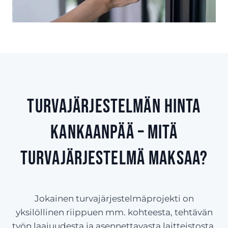
Turvajärjestelmän hinta
Kankaanpää – Mitä
turvajärjestelmä maksaa?
Jokainen turvajärjestelmäprojekti on
yksilöllinen riippuen mm. kohteesta, tehtävän
työn laajuudesta ja asennettavasta laitteistosta.