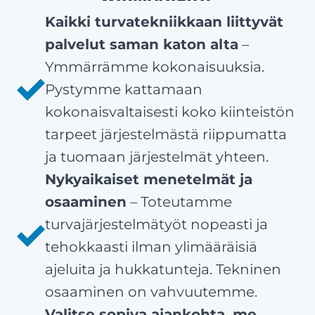
Kaikki turvatekniikkaan liittyvät
palvelut saman katon alta
–
Ymmärrämme kokonaisuuksia.
Pystymme kattamaan
kokonaisvaltaisesti koko kiinteistön
tarpeet järjestelmästä riippumatta
ja tuomaan järjestelmät yhteen.
Nykyaikaiset menetelmät ja
osaaminen
– Toteutamme
turvajärjestelmätyöt nopeasti ja
tehokkaasti ilman ylimääräisiä
ajeluita ja hukkatunteja. Tekninen
osaaminen on vahvuutemme.
Valitse sopiva ajankohta, me