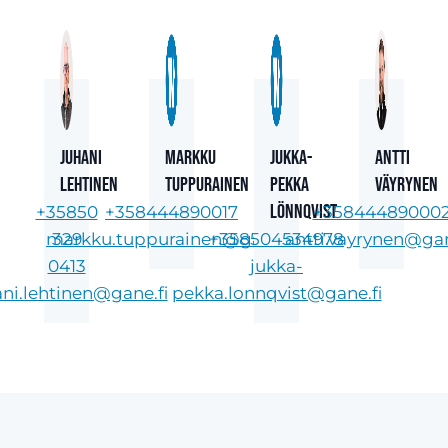
Juhani
Markku
Jukka-
Antti
Lehtinen
Tuppurainen
Pekka
Väyrynen
Lönnqvist
+35850
+358444890017
+35844489000
markku.tuppurainen@gane.fi
329
+358504534978
antti.vayrynen@gan
0413
jukka-
ani.lehtinen@gane.fi
pekka.lonnqvist@gane.fi