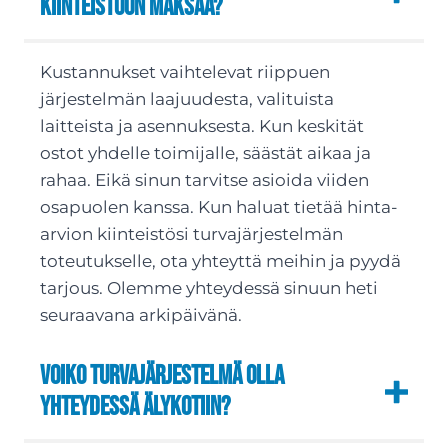
kiinteistöön maksaa?
Kustannukset vaihtelevat riippuen
järjestelmän laajuudesta, valituista
laitteista ja asennuksesta. Kun keskität
ostot yhdelle toimijalle, säästät aikaa ja
rahaa. Eikä sinun tarvitse asioida viiden
osapuolen kanssa. Kun haluat tietää hinta-
arvion kiinteistösi turvajärjestelmän
toteutukselle, ota yhteyttä meihin ja pyydä
tarjous. Olemme yhteydessä sinuun heti
seuraavana arkipäivänä.
Voiko turvajärjestelmä olla
yhteydessä älykotiin?