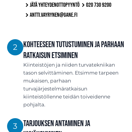
Jätä yhteydenottopyyntö
020 730 9200
antti.vayrynen@gane.fi
Kohteeseen tutustuminen ja parhaan
2
ratkaisun etsiminen
Kiinteistöjen ja niiden turvatekniikan
tason selvittäminen. Etsimme tarpeen
mukaisen, parhaan
turvajärjestelmäratkaisun
kiinteistöllenne teidän toiveidenne
pohjalta.
TARJOUksen antaminen ja
3