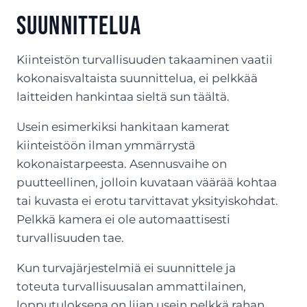
suunnittelua
Kiinteistön turvallisuuden takaaminen vaatii
kokonaisvaltaista suunnittelua, ei pelkkää
laitteiden hankintaa sieltä sun täältä.
Usein esimerkiksi hankitaan kamerat
kiinteistöön ilman ymmärrystä
kokonaistarpeesta. Asennusvaihe on
puutteellinen, jolloin kuvataan väärää kohtaa
tai kuvasta ei erotu tarvittavat yksityiskohdat.
Pelkkä kamera ei ole automaattisesti
turvallisuuden tae.
Kun turvajärjestelmiä ei suunnittele ja
toteuta turvallisuusalan ammattilainen,
lopputuloksena on liian usein pelkkä rahan