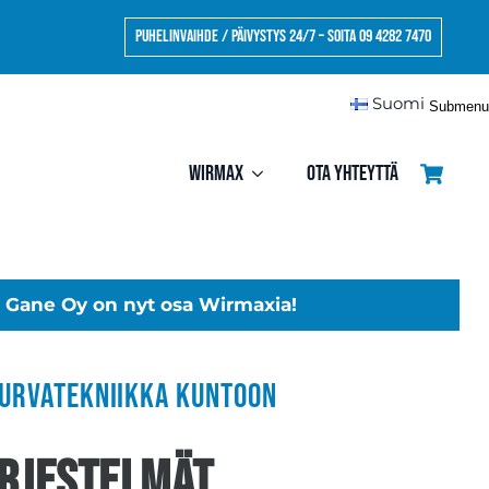
Puhelinvaihde / Päivystys 24/7 – Soita 09 4282 7470
Suomi
Submenu
Wirmax
Ota yhteyttä
Gane Oy on nyt osa Wirmaxia!
turvatekniikka kuntoon
rjestelmät