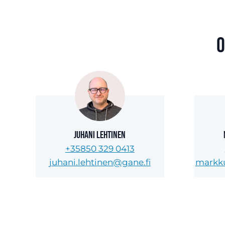
O
Juhani Lehtinen
+35850 329 0413
juhani.lehtinen@gane.fi
markku