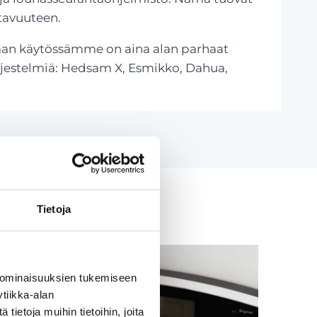
tavuuteen.
vaan käytössämme on aina alan parhaat
rjestelmiä: Hedsam X, Esmikko, Dahua,
Tietoja
 ominaisuuksien tukemiseen
tiikka-alan
ietoja muihin tietoihin, joita