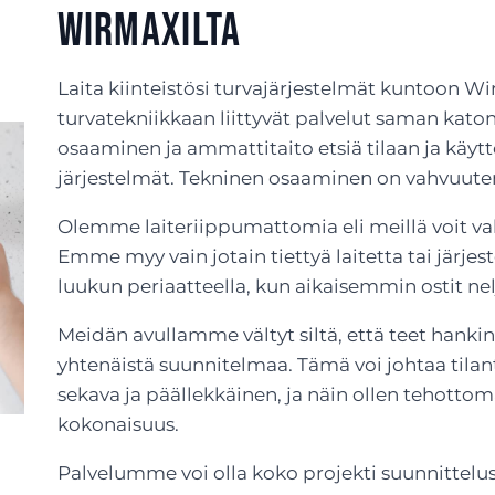
Wirmaxilta
Laita kiinteistösi turvajärjestelmät kuntoon Wir
turvatekniikkaan liittyvät palvelut saman katon 
osaaminen ja ammattitaito etsiä tilaan ja käyttö
järjestelmät. Tekninen osaaminen on vahvuu
Olemme laiteriippumattomia eli meillä voit vali
Emme myy vain jotain tiettyä laitetta tai järje
luukun periaatteella, kun aikaisemmin ostit nelj
Meidän avullamme vältyt siltä, että teet hankin
yhtenäistä suunnitelmaa. Tämä voi johtaa tilant
sekava ja päällekkäinen, ja näin ollen tehotto
kokonaisuus.
Palvelumme voi olla koko projekti suunnittelus