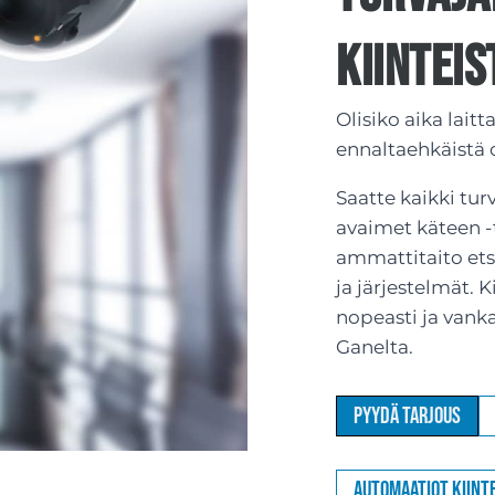
kiinteis
Olisiko aika lait
ennaltaehkäistä
Saatte kaikki tur
avaimet käteen -
ammattitaito etsiä
ja järjestelmät. 
nopeasti ja vank
Ganelta.
Pyydä tarjous
Automaatiot kiinte