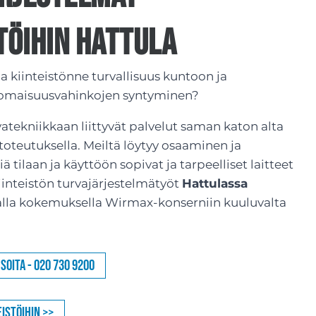
töihin Hattula
taa kiinteistönne turvallisuus kuntoon ja
 omaisuusvahinkojen syntyminen?
vatekniikkaan liittyvät palvelut saman katon alta
toteutuksella. Meiltä löytyy osaaminen ja
 tilaan ja käyttöön sopivat ja tarpeelliset laitteet
Kiinteistön turvajärjestelmätyöt
Hattulassa
alla kokemuksella Wirmax-konserniin kuuluvalta
Soita - 020 730 9200
istöihin >>