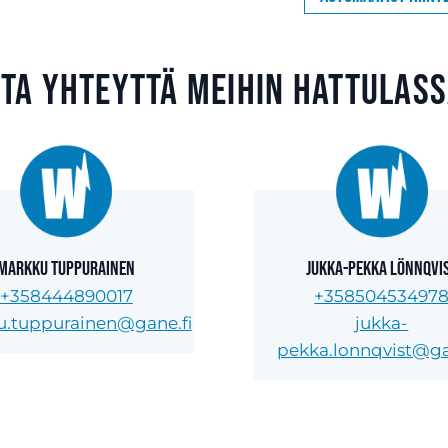
ta yhteyttä meihin Hattulas
Markku Tuppurainen
Jukka-Pekka Lönnqvi
+358444890017
+35850453497
.tuppurainen@gane.fi
jukka-
pekka.lonnqvist@ga