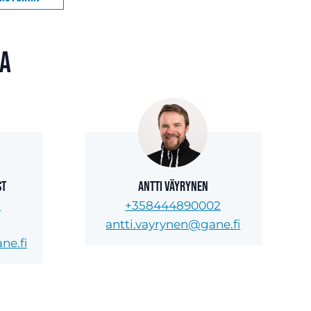
sa
st
Antti Väyrynen
8
+358444890002
antti.vayrynen@gane.fi
ne.fi