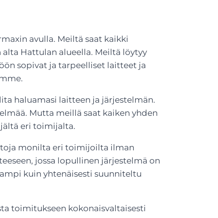
maxin avulla. Meiltä saat kaikki
alta Hattulan alueella. Meiltä löytyy
ön sopivat ja tarpeelliset laitteet ja
temme.
ta haluamasi laitteen ja järjestelmän.
stelmää. Mutta meillä saat kaiken yhden
ältä eri toimijalta.
toja monilta eri toimijoilta ilman
eeseen, jossa lopullinen järjestelmä on
mampi kuin yhtenäisesti suunniteltu
ta toimitukseen kokonaisvaltaisesti