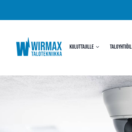
Kuluttajille
Taloyhtiöil