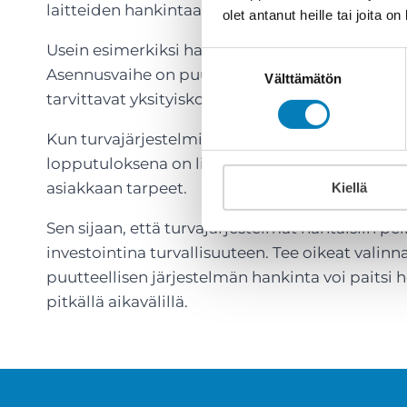
laitteiden hankintaa sieltä sun täältä.
olet antanut heille tai joita o
Usein esimerkiksi hankitaan kamerat kiinteist
Suostumuksen
Asennusvaihe on puutteellinen, jolloin kuvataan
Välttämätön
valinta
tarvittavat yksityiskohdat. Pelkkä kamera ei ol
Kun turvajärjestelmiä ei suunnittele ja toteuta
lopputuloksena on liian usein pelkkä rahan tuh
asiakkaan tarpeet.
Kiellä
Sen sijaan, että turvajärjestelmät nähtäisiin pel
investointina turvallisuuteen. Tee oikeat valin
puutteellisen järjestelmän hankinta voi paitsi he
pitkällä aikavälillä.