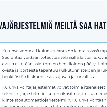
vajärjestelmiä meiltä saa Ha
Kulunvalvonta eli kulunseuranta on kiinteistössä ta
Seurantaa voidaan toteuttaa teknisillä laitteilla. Ovi
avulla estetään asiattomien henkilöiden pääsy tiloih
ovista ja porteista tapahtuu kulkutunnisteiden ja l
henkilöstön liikkumisesta sujuvaa ja turvallista.
Kulunvalvontajärjestelmät voivat toimia itsenäisesti
teknisiin järjestelmiin, kuten rikosilmoitin-, kamerav
kiinteistöautomaatiojärjestelmiin. Kulunvalvontaan 
työnumeroseurantajärjestelmä, informaatiopalvelu 