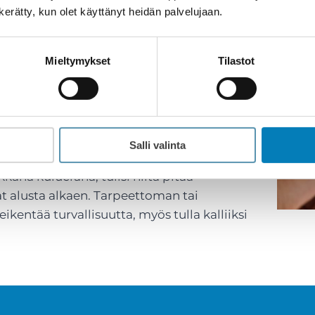
n kerätty, kun olet käyttänyt heidän palvelujaan.
öön ilman ymmärrystä kokonaistarpeesta.
 väärää kohtaa tai kuvasta ei erotu
Mieltymykset
Tilastot
e automaattisesti turvallisuuden tae.
 turvallisuusalan ammattilainen,
laus. Ammattilainen osaa kysyä ja kartoittaa
Salli valinta
kkänä kulueränä, tulisi niitä pitää
nat alusta alkaen. Tarpeettoman tai
ikentää turvallisuutta, myös tulla kalliiksi