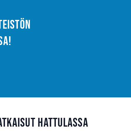
nteistön
sa!
atkaisut Hattulassa