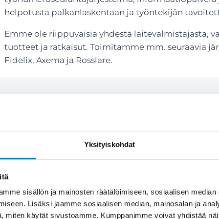
helpotusta palkanlaskentaan ja työntekijän tavoitet
Emme ole riippuvaisia yhdestä laitevalmistajasta, 
tuotteet ja ratkaisut. Toimitamme mm. seuraavia jä
Fidelix, Axema ja Rosslare.
Yksityiskohdat
naisvaltaista ymmärrystä
itä
mme sisällön ja mainosten räätälöimiseen, sosiaalisen median
iseen. Lisäksi jaamme sosiaalisen median, mainosalan ja analy
konaisvaltaista suunnittelua, ei pelkkää
, miten käytät sivustoamme. Kumppanimme voivat yhdistää näitä t