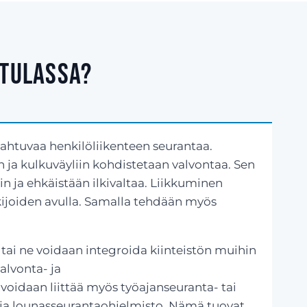
ttulassa?
pahtuvaa henkilöliikenteen seurantaa.
in ja kulkuväyliin kohdistetaan valvontaa. Sen
in ja ehkäistään ilkivaltaa. Liikkuminen
ukijoiden avulla. Samalla tehdään myös
 tai ne voidaan integroida kiinteistön muihin
alvonta- ja
voidaan liittää myös työajanseuranta- tai
ja lounasseurantaohjelmisto. Nämä tuovat