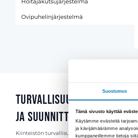
Hoitajakutsujärjestelmä
Ovipuhelinjärjestelmä
Suostumus
Turvallisuus vaatii koko
Tämä sivusto käyttää eväste
ja suunnittelua
Käytämme evästeitä tarjoama
ja kävijämäärämme analysoim
Kiinteistön turvallisuuden takaaminen vaatii ko
kumppaneillemme tietoja siitä