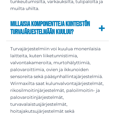
tunkeutumisilta, varkauksilta, tulipalolta ja
muilta uhilta.
Millaisia komponentteja kiinteistön
turvajärjestelmään kuuluu?
Turvajärjestelmiin voi kuulua monenlaisia
laitteita, kuten liiketunnistimia,
valvontakameroita, murtohälyttimiä,
palovaroittimia, ovien ja ikkunoiden
sensoreita sekä pääsynhallintajärjestelmiä.
Wirmaxilta saat kulunvalvontajärjestelmät,
rikosilmoitinjärjestelmät, paloilmoitin- ja
palovaroitinjärjestelmät,
turvavalaistusjärjestelmät,
hoitajakutsujärjestelmät sekä