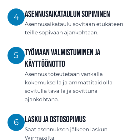
ASENNUSaikataulun sopiminen
4
Asennusaikataulu sovitaan etukäteen
teille sopivaan ajankohtaan.
Työmaan valmistuminen ja
5
käyttöönotto
Asennus toteutetaan vankalla
kokemuksella ja ammattitaidolla
sovitulla tavalla ja sovittuna
ajankohtana.
Lasku ja ostosopimus
6
Saat asennuksen jälkeen laskun
Wirmaxilta.