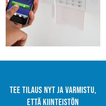
Tee tilaus nyt ja varmistu,
että kiinteistön