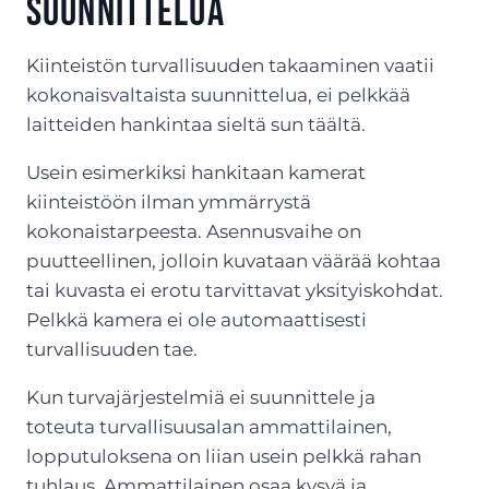
suunnittelua
Kiinteistön turvallisuuden takaaminen vaatii
kokonaisvaltaista suunnittelua, ei pelkkää
laitteiden hankintaa sieltä sun täältä.
Usein esimerkiksi hankitaan kamerat
kiinteistöön ilman ymmärrystä
kokonaistarpeesta. Asennusvaihe on
puutteellinen, jolloin kuvataan väärää kohtaa
tai kuvasta ei erotu tarvittavat yksityiskohdat.
Pelkkä kamera ei ole automaattisesti
turvallisuuden tae.
Kun turvajärjestelmiä ei suunnittele ja
toteuta turvallisuusalan ammattilainen,
lopputuloksena on liian usein pelkkä rahan
tuhlaus. Ammattilainen osaa kysyä ja