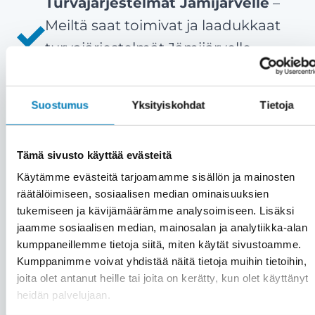
Turvajärjestelmät Jämijärvelle
–
Meiltä saat toimivat ja laadukkaat
turvajärjestelmät Jämijärvelle
nopeasti ja ammattitaidolla.
Tyytyväiset asiakkaat ovat meille
Suostumus
Yksityiskohdat
Tietoja
kaikki kaikessa
– Meille asiakas on
aina etusijalla. Emme myy väkisin,
Tämä sivusto käyttää evästeitä
vaan vain aitoon tarpeeseen.
Käytämme evästeitä tarjoamamme sisällön ja mainosten
Asiakastyytyväisyytemme on yli 90
räätälöimiseen, sosiaalisen median ominaisuuksien
%.
tukemiseen ja kävijämäärämme analysoimiseen. Lisäksi
Kattavat palvelut saman katon
jaamme sosiaalisen median, mainosalan ja analytiikka-alan
kumppaneillemme tietoja siitä, miten käytät sivustoamme.
alta
– Kiinteistön turvajärjestelmien
Kumppanimme voivat yhdistää näitä tietoja muihin tietoihin,
lisäksi saat meiltä kätevästi saman
joita olet antanut heille tai joita on kerätty, kun olet käyttänyt
katon alta muutkin huolto- ja
heidän palvelujaan.