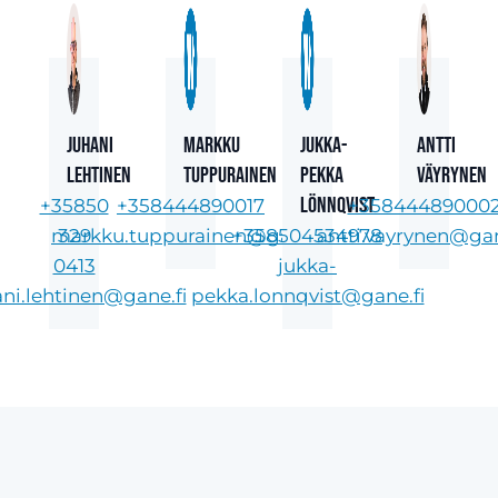
Juhani
Markku
Jukka-
Antti
Lehtinen
Tuppurainen
Pekka
Väyrynen
Lönnqvist
+35850
+358444890017
+35844489000
markku.tuppurainen@gane.fi
329
+358504534978
antti.vayrynen@gan
0413
jukka-
ani.lehtinen@gane.fi
pekka.lonnqvist@gane.fi