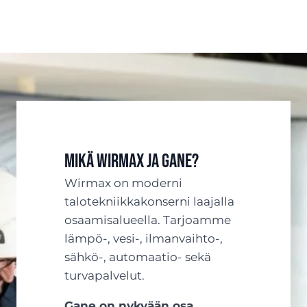
Mikä Wirmax ja Gane?
Wirmax on moderni
talotekniikkakonserni laajalla
osaamisalueella. Tarjoamme
lämpö-, vesi-, ilmanvaihto-,
sähkö-, automaatio- sekä
turvapalvelut.
Gane on nykyään osa