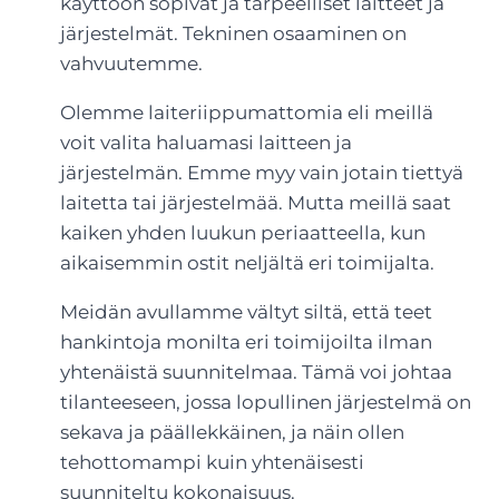
käyttöön sopivat ja tarpeelliset laitteet ja
järjestelmät. Tekninen osaaminen on
vahvuutemme.
Olemme laiteriippumattomia eli meillä
voit valita haluamasi laitteen ja
järjestelmän. Emme myy vain jotain tiettyä
laitetta tai järjestelmää. Mutta meillä saat
kaiken yhden luukun periaatteella, kun
aikaisemmin ostit neljältä eri toimijalta.
Meidän avullamme vältyt siltä, että teet
hankintoja monilta eri toimijoilta ilman
yhtenäistä suunnitelmaa. Tämä voi johtaa
tilanteeseen, jossa lopullinen järjestelmä on
sekava ja päällekkäinen, ja näin ollen
tehottomampi kuin yhtenäisesti
suunniteltu kokonaisuus.