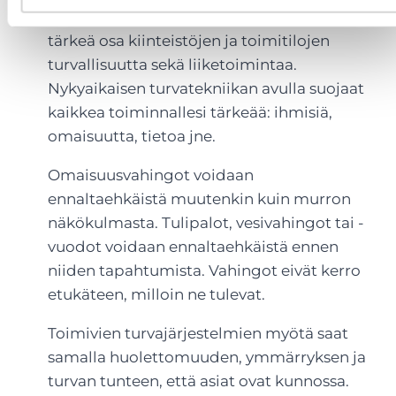
Erilaiset turvatekniikan järjestelmät ovat
tärkeä osa kiinteistöjen ja toimitilojen
turvallisuutta sekä liiketoimintaa.
Nykyaikaisen turvatekniikan avulla suojaat
kaikkea toiminnallesi tärkeää: ihmisiä,
omaisuutta, tietoa jne.
Omaisuusvahingot voidaan
ennaltaehkäistä muutenkin kuin murron
näkökulmasta. Tulipalot, vesivahingot tai -
vuodot voidaan ennaltaehkäistä ennen
niiden tapahtumista. Vahingot eivät kerro
etukäteen, milloin ne tulevat.
Toimivien turvajärjestelmien myötä saat
samalla huolettomuuden, ymmärryksen ja
turvan tunteen, että asiat ovat kunnossa.