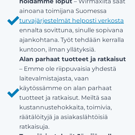
hoidamme loput
– Wirmaxilta saat
ainoana toimijana Suomessa
turvajärjestelmät helposti verkosta
ennalta sovittuna, sinulle sopivana
ajankohtana. Työt tehdään kerralla
kuntoon, ilman yllätyksiä.
Alan parhaat tuotteet ja ratkaisut
– Emme ole riippuvaisia yhdestä
laitevalmistajasta, vaan
käytössämme on alan parhaat
tuotteet ja ratkaisut. Meiltä saa
kustannustehokkaita, toimivia,
räätälöityjä ja asiakaslähtöisiä
ratkaisuja.