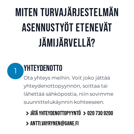
Miten turvajärjestelmän
asennustyöt etenevät
Jämijärvellä?
Yhteydenotto
1
Ota yhteys meihin. Voit joko jättää
yhteydenottopyynnön, soittaa tai
lähettää sähköpostia, niin sovimme
suunnittelukäynnin kohteeseen.
Jätä yhteydenottopyyntö
020 730 9200
antti.vayrynen@gane.fi