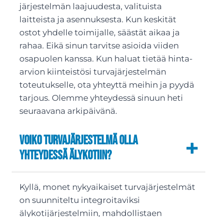
järjestelmän laajuudesta, valituista
laitteista ja asennuksesta. Kun keskität
ostot yhdelle toimijalle, säästät aikaa ja
rahaa. Eikä sinun tarvitse asioida viiden
osapuolen kanssa. Kun haluat tietää hinta-
arvion kiinteistösi turvajärjestelmän
toteutukselle, ota yhteyttä meihin ja pyydä
tarjous. Olemme yhteydessä sinuun heti
seuraavana arkipäivänä.
Voiko turvajärjestelmä olla
yhteydessä älykotiin?
Kyllä, monet nykyaikaiset turvajärjestelmät
on suunniteltu integroitaviksi
älykotijärjestelmiin, mahdollistaen