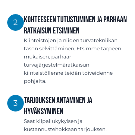
Kohteeseen tutustuminen ja parhaan
2
ratkaisun etsiminen
Kiinteistöjen ja niiden turvatekniikan
tason selvittäminen. Etsimme tarpeen
mukaisen, parhaan
turvajärjestelmäratkaisun
kiinteistöllenne teidän toiveidenne
pohjalta.
TARJOUksen antaminen ja
3
hyväksyminen
Saat kilpailukykyisen ja
kustannustehokkaan tarjouksen.