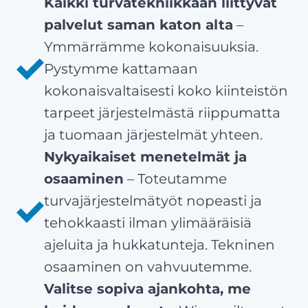
Kaikki turvatekniikkaan liittyvät
palvelut saman katon alta
–
Ymmärrämme kokonaisuuksia.
Pystymme kattamaan
kokonaisvaltaisesti koko kiinteistön
tarpeet järjestelmästä riippumatta
ja tuomaan järjestelmät yhteen.
Nykyaikaiset menetelmät ja
osaaminen
– Toteutamme
turvajärjestelmätyöt nopeasti ja
tehokkaasti ilman ylimääräisiä
ajeluita ja hukkatunteja. Tekninen
osaaminen on vahvuutemme.
Valitse sopiva ajankohta, me