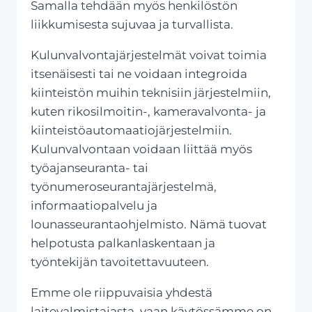
Samalla tehdään myös henkilöstön
liikkumisesta sujuvaa ja turvallista.
Kulunvalvontajärjestelmät voivat toimia
itsenäisesti tai ne voidaan integroida
kiinteistön muihin teknisiin järjestelmiin,
kuten rikosilmoitin-, kameravalvonta- ja
kiinteistöautomaatiojärjestelmiin.
Kulunvalvontaan voidaan liittää myös
työajanseuranta- tai
työnumeroseurantajärjestelmä,
informaatiopalvelu ja
lounasseurantaohjelmisto. Nämä tuovat
helpotusta palkanlaskentaan ja
työntekijän tavoitettavuuteen.
Emme ole riippuvaisia yhdestä
laitevalmistajasta, vaan käytössämme on